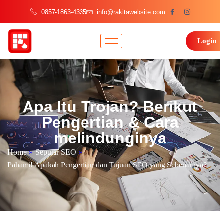
0857-1863-4335
info@rakitawebsite.com
Login
Apa Itu Trojan? Berikut
Pengertian & Cara
melindunginya
Home
»
Seputar SEO
»
Pahami! Apakah Pengertian dan Tujuan SEO yang Sebenarnya?