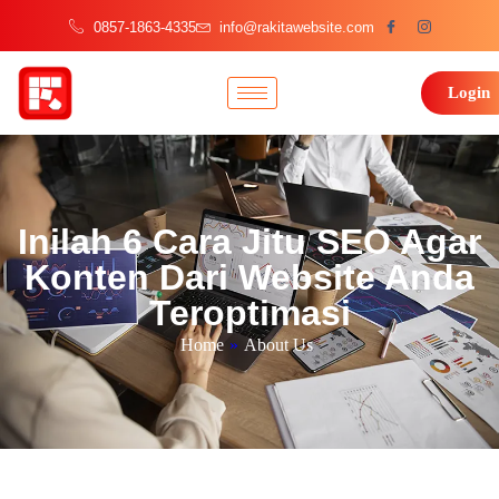
0857-1863-4335
info@rakitawebsite.com
Login
Inilah 6 Cara Jitu SEO Agar
Konten Dari Website Anda
Teroptimasi
Home
»
About Us