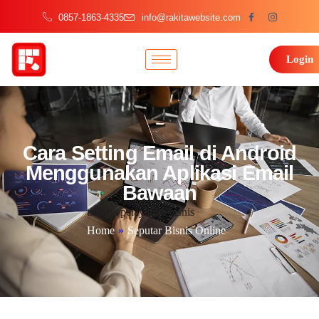
0857-1863-4335
info@rakitawebsite.com
Login
Cara Setting Email di Android
Menggunakan Aplikasi Email
Bawaan
tingkat pelayanan bisnis
Home
»
Seputar Bisnis Online