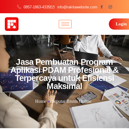
0857-1863-4335
info@rakitawebsite.com
Login
Jasa Pembuatan Program
Aplikasi PDAM Profesional &
Terpercaya untuk Efisiensi
Maksimal
tingkat pelayanan bisnis
Home
»
Seputar Bisnis Online