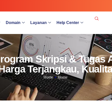
Domain
Layanan
Help Center
ogram Skripsi & Tugas Ak
Harga Terjangkau, Kuali
Home
»
Home