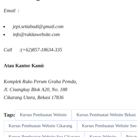
Email :
jepi.setiabudi@gmail.com
info@rakitawebsite.com
Call :(+62)857-18634-335
Atau Kantor Kami:
Komplek Ruko Perum Graha Pemda,
Jl. Cisangkuy Blok A20, No. 188
Cikarang Utara, Bekasi 17836
Tags:
Kursus Pembuatan Website
Kursus Pembuatan Website Bekasi
Kursus Pembuatan Website Cikarang
Kursus Pembuatan Website Seo
Kursus Pembuatan Website Seo Cikarang
Kursus Website
Priva