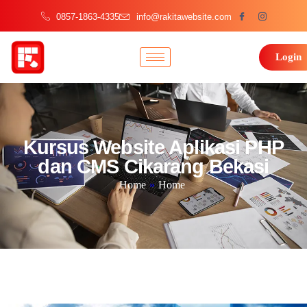
0857-1863-4335
info@rakitawebsite.com
Login
Kursus Website Aplikasi PHP
dan CMS Cikarang Bekasi
Home
»
Home