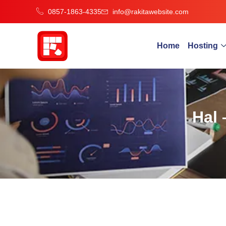
0857-1863-4335
info@rakitawebsite.com
Home
Hosting
Hal 