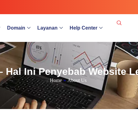
Domain
Layanan
Help Center
– Hal Ini Penyebab Website 
Home
»
About Us