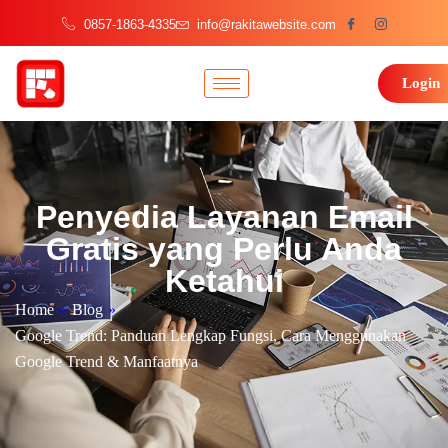
0857-1863-4335
info@rakitawebsite.com
Login
Penyedia Layanan Email
Gratis yang Perlu Anda
Ketahui
Home
»
Blog
»
Google Trend: Panduan Lengkap Fungsi, Cara Menggunakan
Google Trend & Manfaatnya