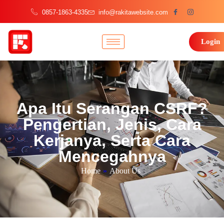
0857-1863-4335
info@rakitawebsite.com
Login
Apa Itu Serangan CSRF?
Pengertian, Jenis, Cara
Kerjanya, Serta Cara
Mencegahnya
Home
»
About Us