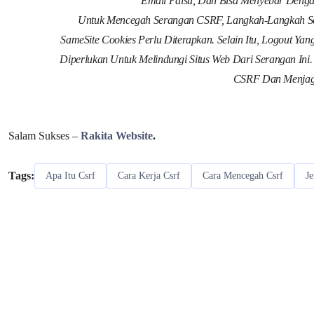
Email Palsu, Dan Bisa Menyebar Den
Untuk Mencegah Serangan CSRF, Langkah-Langkah Sepe
SameSite Cookies Perlu Diterapkan. Selain Itu, Logout 
Diperlukan Untuk Melindungi Situs Web Dari Serangan In
CSRF Dan Menjaga
Salam Sukses –
Rakita Website
.
Tags:
Apa Itu Csrf
Cara Kerja Csrf
Cara Mencegah Csrf
Je