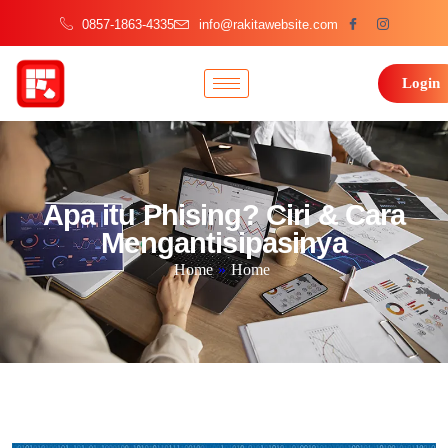
0857-1863-4335
info@rakitawebsite.com
Login
Apa itu Phising? Ciri & Cara
Mengantisipasinya
Home
»
Home