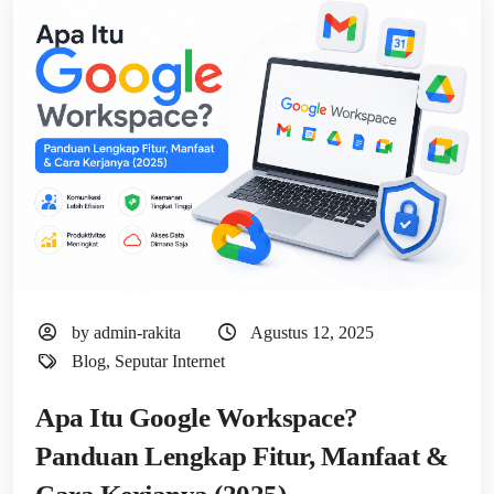
by admin-rakita
Agustus 12, 2025
Blog
,
Seputar Internet
Apa Itu Google Workspace?
Panduan Lengkap Fitur, Manfaat &