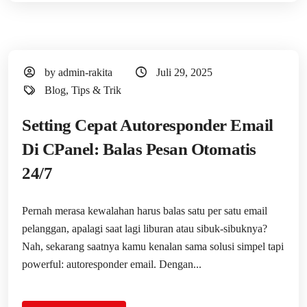
by admin-rakita
Juli 29, 2025
Blog
,
Tips & Trik
Setting Cepat Autoresponder Email
Di CPanel: Balas Pesan Otomatis
24/7
Pernah merasa kewalahan harus balas satu per satu email
pelanggan, apalagi saat lagi liburan atau sibuk-sibuknya?
Nah, sekarang saatnya kamu kenalan sama solusi simpel tapi
powerful: autoresponder email. Dengan...