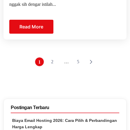
nggak sih dengar istilah...
Read More
2
…
5
1
Postingan Terbaru
Biaya Email Hosting 2026: Cara Pilih & Perbandingan
Harga Lengkap