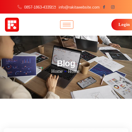
0857-1863-4335
info@rakitawebsite.com
Login
Blog
Home
»
Home