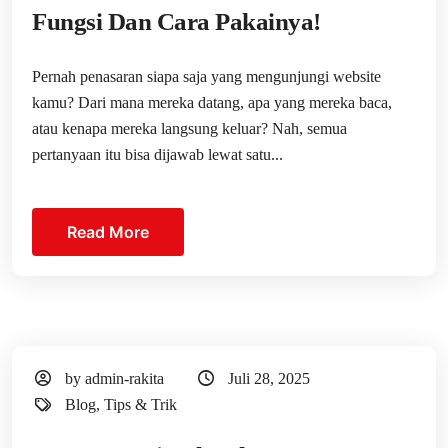
Fungsi Dan Cara Pakainya!
Pernah penasaran siapa saja yang mengunjungi website
kamu? Dari mana mereka datang, apa yang mereka baca,
atau kenapa mereka langsung keluar? Nah, semua
pertanyaan itu bisa dijawab lewat satu...
Read More
by admin-rakita
Juli 28, 2025
Blog
,
Tips & Trik