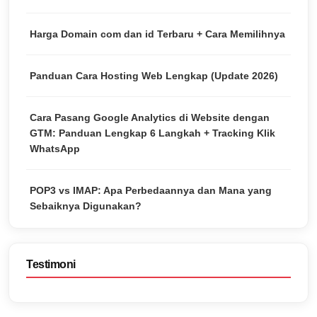
Harga Domain com dan id Terbaru + Cara Memilihnya
Panduan Cara Hosting Web Lengkap (Update 2026)
Cara Pasang Google Analytics di Website dengan
GTM: Panduan Lengkap 6 Langkah + Tracking Klik
WhatsApp
POP3 vs IMAP: Apa Perbedaannya dan Mana yang
Sebaiknya Digunakan?
Testimoni