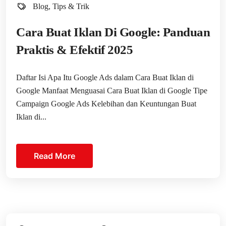
Blog
,
Tips & Trik
Cara Buat Iklan Di Google: Panduan
Praktis & Efektif 2025
Daftar Isi Apa Itu Google Ads dalam Cara Buat Iklan di
Google Manfaat Menguasai Cara Buat Iklan di Google Tipe
Campaign Google Ads Kelebihan dan Keuntungan Buat
Iklan di...
Read More