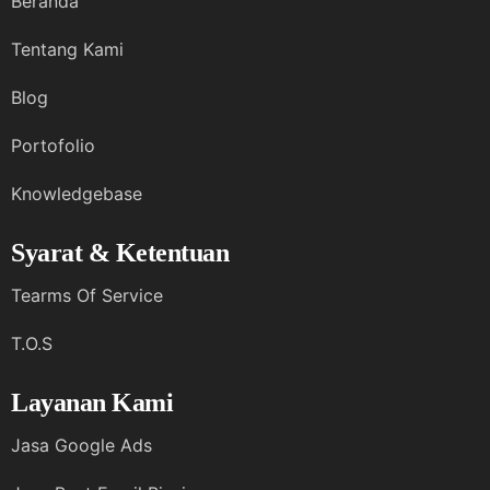
Beranda
Tentang Kami
Blog
Portofolio
Knowledgebase
Syarat & Ketentuan
Tearms Of Service
T.O.S
Layanan Kami
Jasa Google Ads