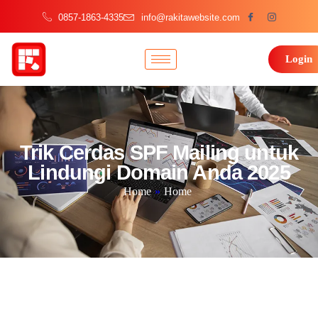
0857-1863-4335
info@rakitawebsite.com
Login
Trik Cerdas SPF Mailing untuk
Lindungi Domain Anda 2025
Home
»
Home