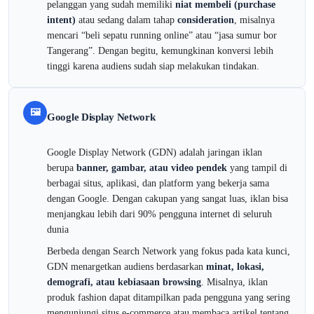
pelanggan yang sudah memiliki
niat membeli (purchase
intent)
atau sedang dalam tahap
consideration
, misalnya
mencari “beli sepatu running online” atau “jasa sumur bor
Tangerang”. Dengan begitu, kemungkinan konversi lebih
tinggi karena audiens sudah siap melakukan tindakan.
🖼️
Google Display Network
Google Display Network (GDN) adalah jaringan iklan
berupa
banner, gambar, atau video pendek
yang tampil di
berbagai situs, aplikasi, dan platform yang bekerja sama
dengan Google. Dengan cakupan yang sangat luas, iklan bisa
menjangkau lebih dari 90% pengguna internet di seluruh
dunia
Berbeda dengan Search Network yang fokus pada kata kunci,
GDN menargetkan audiens berdasarkan
minat, lokasi,
demografi, atau kebiasaan browsing
. Misalnya, iklan
produk fashion dapat ditampilkan pada pengguna yang sering
mengunjungi situs e-commerce atau membaca artikel tentang