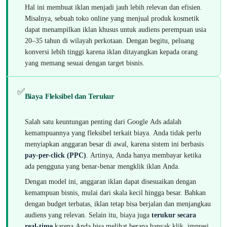
Hal ini membuat iklan menjadi jauh lebih relevan dan efisien.
Misalnya, sebuah toko online yang menjual produk kosmetik
dapat menampilkan iklan khusus untuk audiens perempuan usia
20–35 tahun di wilayah perkotaan. Dengan begitu, peluang
konversi lebih tinggi karena iklan ditayangkan kepada orang
yang memang sesuai dengan target bisnis.
✅
Biaya Fleksibel dan Terukur
Salah satu keuntungan penting dari Google Ads adalah
kemampuannya yang fleksibel terkait biaya. Anda tidak perlu
menyiapkan anggaran besar di awal, karena sistem ini berbasis
pay-per-click (PPC)
. Artinya, Anda hanya membayar ketika
ada pengguna yang benar-benar mengklik iklan Anda.
Dengan model ini, anggaran iklan dapat disesuaikan dengan
kemampuan bisnis, mulai dari skala kecil hingga besar. Bahkan
dengan budget terbatas, iklan tetap bisa berjalan dan menjangkau
audiens yang relevan. Selain itu, biaya juga
terukur secara
real-time
karena Anda bisa melihat berapa banyak klik, impresi,