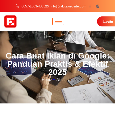
0857-1863-4335
info@rakitawebsite.com
Login
Cara Buat Iklan di Google:
Panduan Praktis & Efektif
2025
Home
»
About Us