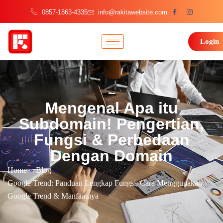
0857-1863-4335
info@rakitawebsite.com
Login
Mengenal Apa itu
Subdomain! Pengertian,
Fungsi & Perbedaan
Dengan Domain
Home
»
Blog
»
Google Trend: Panduan Lengkap Fungsi, Cara Menggunakan
Google Trend & Manfaatnya