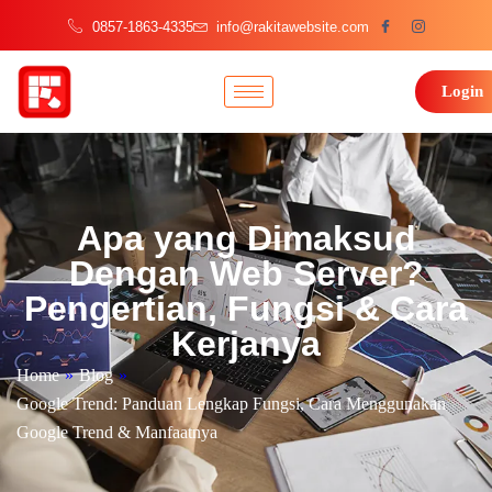
0857-1863-4335
info@rakitawebsite.com
Login
Apa yang Dimaksud
Dengan Web Server?
Pengertian, Fungsi & Cara
Kerjanya
Home
»
Blog
»
Google Trend: Panduan Lengkap Fungsi, Cara Menggunakan
Google Trend & Manfaatnya