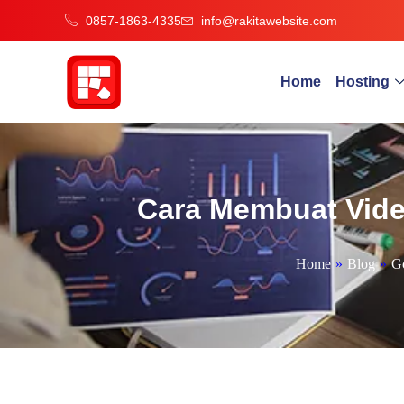
0857-1863-4335
info@rakitawebsite.com
Home
Hosting
Cara Membuat Vide
Home
»
Blog
»
Go