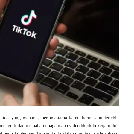
ktok yang menarik, pertama-tama kamu harus tahu terlebih
u mengerti dan memahami bagaimana video tiktok bekerja untuk
h jenis konten singkat yang dibuat dan diunggah pada aplikasi