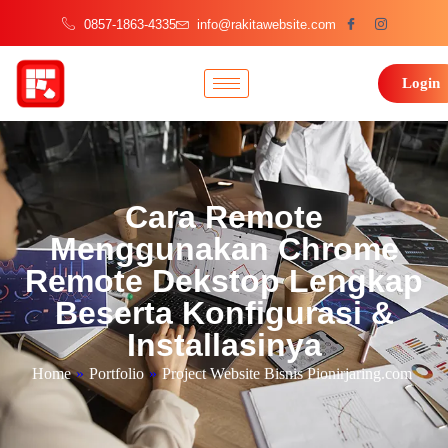
0857-1863-4335
info@rakitawebsite.com
Login
Cara Remote
Menggunakan Chrome
Remote Dekstop Lengkap
Beserta Konfigurasi &
Installasinya
Home
»
Portfolio
»
Project Website Bisnis Pionirjaring.com