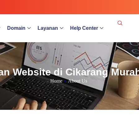
Domain
Layanan
Help Center
n Website di Cikarang Murah
Home
»
About Us