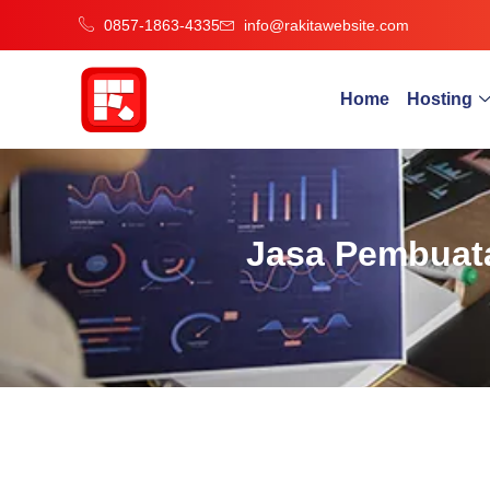
0857-1863-4335
info@rakitawebsite.com
Home
Hosting
Jasa Pembuata