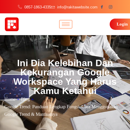
0857-1863-4335
info@rakitawebsite.com
Login
Ini Dia Kelebihan Dan
Kekurangan Google
Workspace Yang Harus
Kamu Ketahui
Home
»
Blog
»
Google Trend: Panduan Lengkap Fungsi, Cara Menggunakan
Google Trend & Manfaatnya