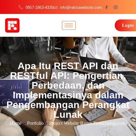
0857-1863-4335
info@rakitawebsite.com
Login
Apa Itu REST API dan
RESTful API: Pengertian,
Perbedaan, dan
Implementasinya dalam
Pengembangan Perangkat
Lunak
Home
»
Portfolio
»
Project Website Bisnis Pionirjaring.com