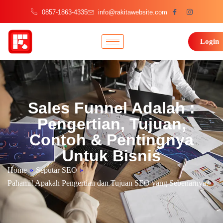
0857-1863-4335
info@rakitawebsite.com
Login
Sales Funnel Adalah :
Pengertian, Tujuan,
Contoh & Pentingnya
Untuk Bisnis
Home
»
Seputar SEO
»
Pahami! Apakah Pengertian dan Tujuan SEO yang Sebenarnya?