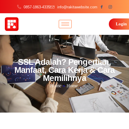
0857-1863-4335
info@rakitawebsite.com
Login
SSL Adalah? Pengertian,
Manfaat, Cara Kerja & Cara
Memilihnya
Home
»
Home